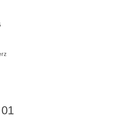
5
erz
 01