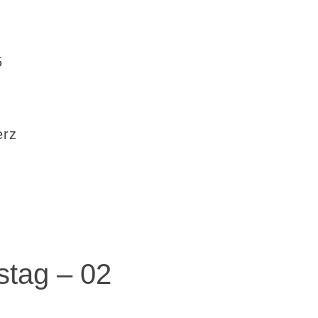
5
erz
stag – 02