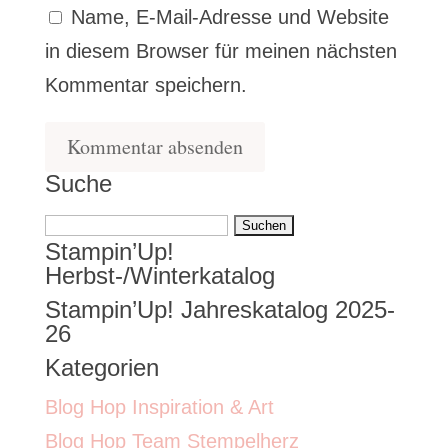
Name, E-Mail-Adresse und Website
in diesem Browser für meinen nächsten
Kommentar speichern.
Suche
Suchen
Stampin’Up!
nach:
Herbst-/Winterkatalog
Stampin’Up! Jahreskatalog 2025-
26
Kategorien
Blog Hop Inspiration & Art
Blog Hop Team Stempelherz