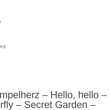
5
erz
pelherz – Hello, hello –
rfly – Secret Garden –