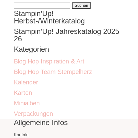
Suchen
Stampin’Up!
nach:
Herbst-/Winterkatalog
Stampin’Up! Jahreskatalog 2025-
26
Kategorien
Blog Hop Inspiration & Art
Blog Hop Team Stempelherz
Kalender
Karten
Minialben
Verpackungen
Allgemeine Infos
Kontakt