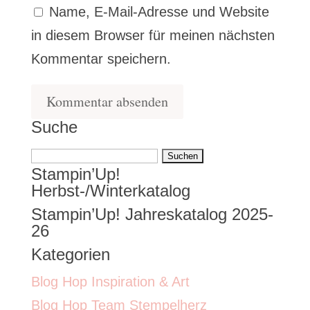
Name, E-Mail-Adresse und Website
in diesem Browser für meinen nächsten
Kommentar speichern.
Suche
Suchen
Stampin’Up!
nach:
Herbst-/Winterkatalog
Stampin’Up! Jahreskatalog 2025-
26
Kategorien
Blog Hop Inspiration & Art
Blog Hop Team Stempelherz