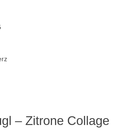
5
erz
l – Zitrone Collage