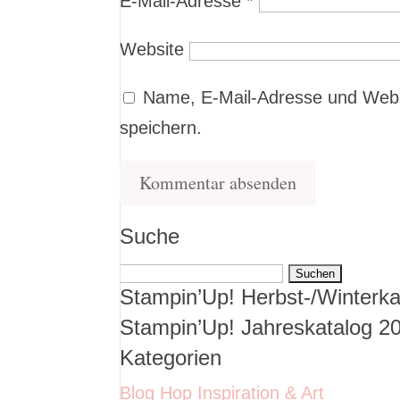
E-Mail-Adresse
*
Website
Name, E-Mail-Adresse und Webs
speichern.
Suche
Suchen
Stampin’Up! Herbst-/Winterka
nach:
Stampin’Up! Jahreskatalog 2
Kategorien
Blog Hop Inspiration & Art