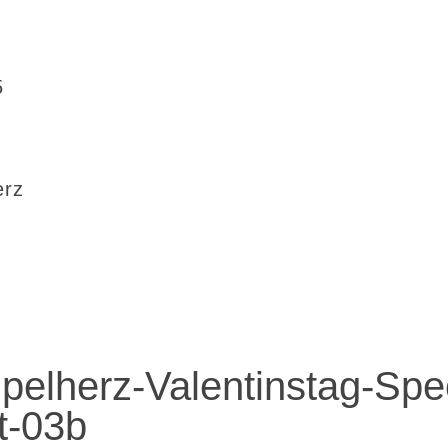
5
erz
elherz-Valentinstag-Spec
lt-03b