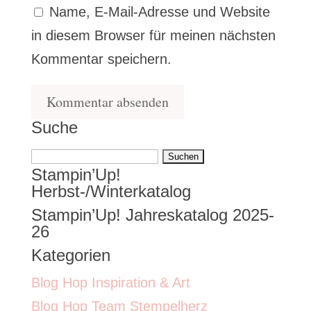
Name, E-Mail-Adresse und Website
in diesem Browser für meinen nächsten
Kommentar speichern.
Suche
Suchen
Stampin’Up!
nach:
Herbst-/Winterkatalog
Stampin’Up! Jahreskatalog 2025-
26
Kategorien
Blog Hop Inspiration & Art
Blog Hop Team Stempelherz