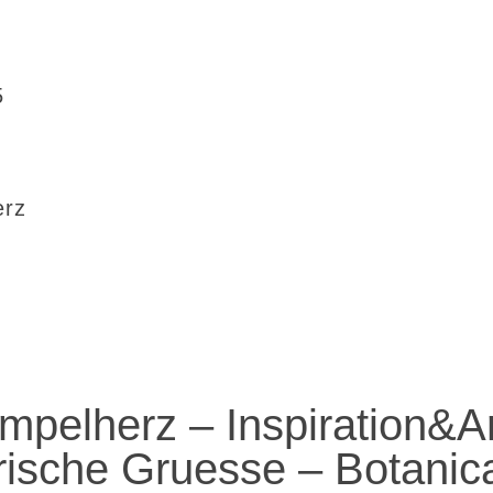
5
erz
mpelherz – Inspiration&Ar
rische Gruesse – Botanic