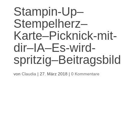
Stampin-Up–
Stempelherz–
Karte–Picknick-mit-
dir–IA–Es-wird-
spritzig–Beitragsbild
von
Claudia
|
27. März 2018
|
0 Kommentare