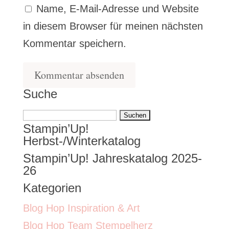
Name, E-Mail-Adresse und Website
in diesem Browser für meinen nächsten
Kommentar speichern.
Suche
Suchen
Stampin’Up!
nach:
Herbst-/Winterkatalog
Stampin’Up! Jahreskatalog 2025-
26
Kategorien
Blog Hop Inspiration & Art
Blog Hop Team Stempelherz