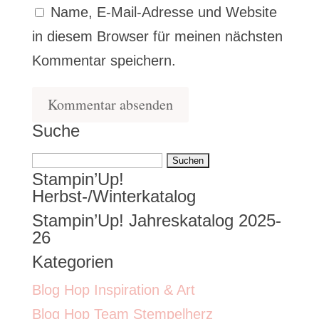
Name, E-Mail-Adresse und Website
in diesem Browser für meinen nächsten
Kommentar speichern.
Suche
Suchen
Stampin’Up!
nach:
Herbst-/Winterkatalog
Stampin’Up! Jahreskatalog 2025-
26
Kategorien
Blog Hop Inspiration & Art
Blog Hop Team Stempelherz