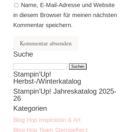
Name, E-Mail-Adresse und Website
in diesem Browser für meinen nächsten
Kommentar speichern.
Suche
Suchen
Stampin’Up!
nach:
Herbst-/Winterkatalog
Stampin’Up! Jahreskatalog 2025-
26
Kategorien
Blog Hop Inspiration & Art
Blog Hop Team Stempelherz