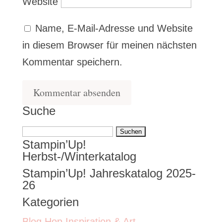
Website
Name, E-Mail-Adresse und Website
in diesem Browser für meinen nächsten
Kommentar speichern.
Suche
Suchen
Stampin’Up!
nach:
Herbst-/Winterkatalog
Stampin’Up! Jahreskatalog 2025-
26
Kategorien
Blog Hop Inspiration & Art