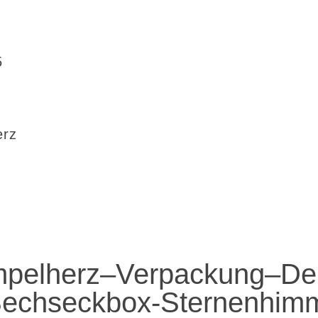
5
erz
mpelherz–Verpackung–De
Sechseckbox-Sternenhimm