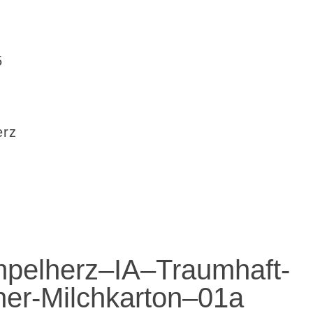
5
erz
pelherz–IA–Traumhaft-
her-Milchkarton–01a