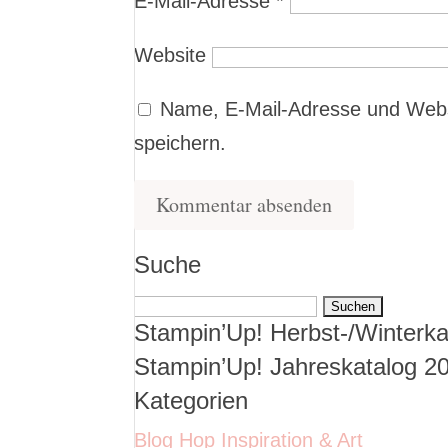
E-Mail-Adresse
*
Website
Name, E-Mail-Adresse und Webs
speichern.
Suche
Suchen
Stampin’Up! Herbst-/Winterka
nach:
Stampin’Up! Jahreskatalog 2
Kategorien
Blog Hop Inspiration & Art