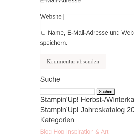
E-Mail-Adresse
*
Website
Name, E-Mail-Adresse und Webs
speichern.
Suche
Suchen
Stampin’Up! Herbst-/Winterka
nach:
Stampin’Up! Jahreskatalog 2
Kategorien
Blog Hop Inspiration & Art