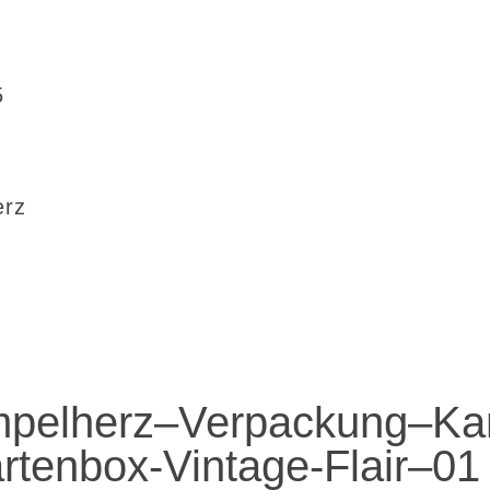
5
erz
pelherz–Verpackung–Ka
artenbox-Vintage-Flair–01