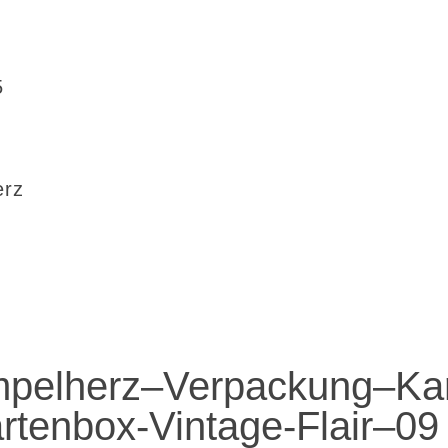
5
erz
pelherz–Verpackung–Ka
artenbox-Vintage-Flair–09