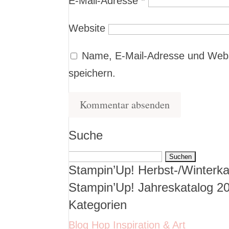
E-Mail-Adresse
*
Website
Name, E-Mail-Adresse und Webs
speichern.
Suche
Suchen
Stampin’Up! Herbst-/Winterka
nach:
Stampin’Up! Jahreskatalog 2
Kategorien
Blog Hop Inspiration & Art