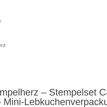
5
erz
empelherz – Stempelset 
– Mini-Lebkuchenverpack