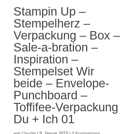
Stampin Up –
Stempelherz –
Verpackung – Box –
Sale-a-bration –
Inspiration –
Stempelset Wir
beide – Envelope-
Punchboard –
Toffifee-Verpackung
Du + Ich 01
von
Claudia
|
9. Januar 2015
|
0 Kommentare