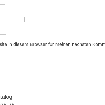
ite in diesem Browser für meinen nächsten Kom
talog
025-26