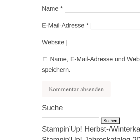
Name
*
E-Mail-Adresse
*
Website
Name, E-Mail-Adresse und Webs
speichern.
Suche
Suchen
Stampin’Up! Herbst-/Winterka
nach:
Stampin’Up! Jahreskatalog 2