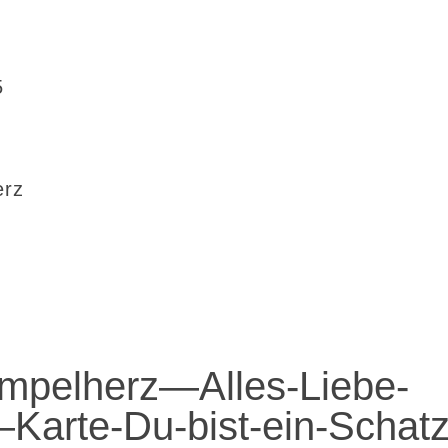
5
erz
pelherz—Alles-Liebe-
Karte-Du-bist-ein-Schatz