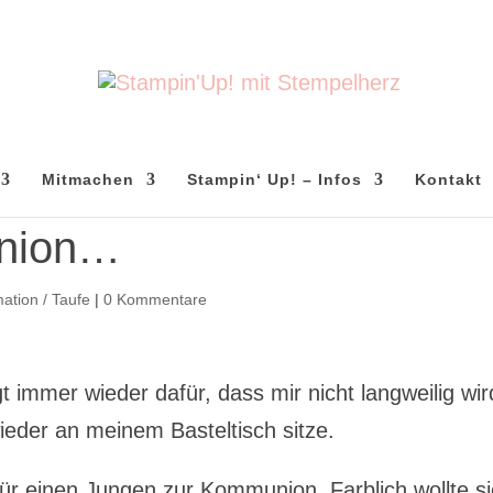
Mitmachen
Stampin‘ Up! – Infos
Kontakt
union…
ation / Taufe
|
0 Kommentare
immer wieder dafür, dass mir nicht langweilig wir
ieder an meinem Basteltisch sitze.
 für einen Jungen zur Kommunion. Farblich wollte si