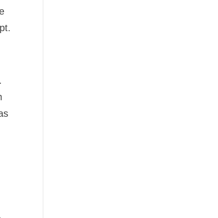
e
pt.
.
m
as