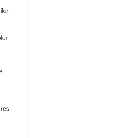
n
iler
lor
e
eres