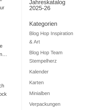
Jahreskatalog
2025-26
zur
Kategorien
Blog Hop Inspiration
& Art
e
Blog Hop Team
hön…
Stempelherz
Kalender
Karten
ch
Minialben
ock
Verpackungen