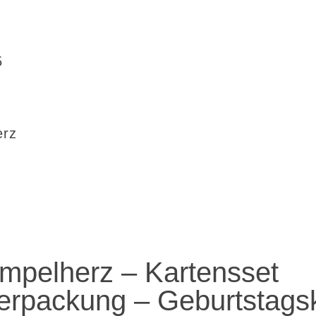
5
erz
mpelherz – Kartensset
Verpackung – Geburtstags