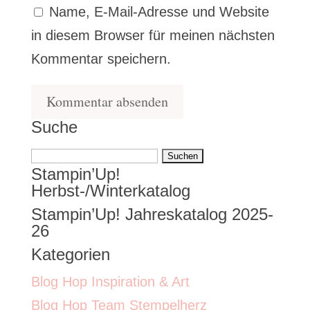
Name, E-Mail-Adresse und Website
in diesem Browser für meinen nächsten
Kommentar speichern.
Suche
Suchen
Stampin’Up!
nach:
Herbst-/Winterkatalog
Stampin’Up! Jahreskatalog 2025-
26
Kategorien
Blog Hop Inspiration & Art
Blog Hop Team Stempelherz