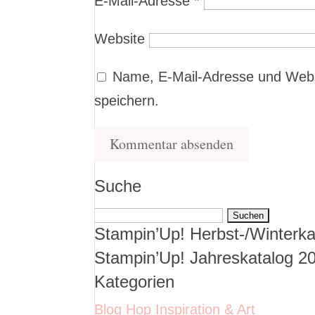
E-Mail-Adresse
*
Website
Name, E-Mail-Adresse und Webs
speichern.
Suche
Suchen
Stampin’Up! Herbst-/Winterka
nach:
Stampin’Up! Jahreskatalog 2
Kategorien
Blog Hop Inspiration & Art