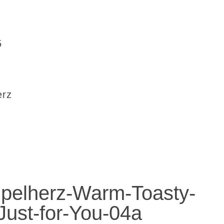
5
erz
pelherz-Warm-Toasty-
ust-for-You-04a