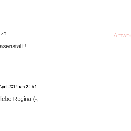
2:40
Antwo
asenstall“!
April 2014 um 22:54
liebe Regina (-;