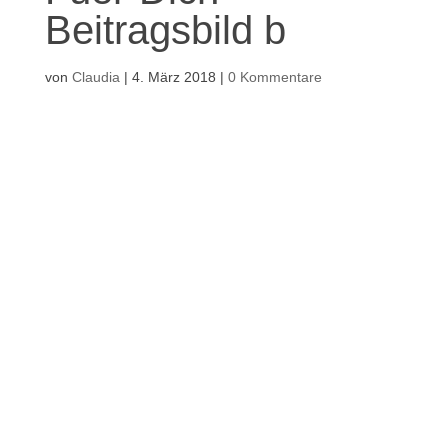
Beitragsbild b
von
Claudia
|
4. März 2018
|
0 Kommentare
Kommentar absenden
Deine E-Mail-Adresse wird nicht
veröffentlicht.
Erforderliche Felder sind
mit
*
markiert
Kommentar
*