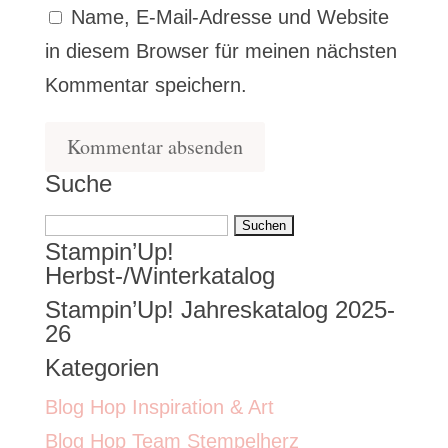
Name, E-Mail-Adresse und Website
in diesem Browser für meinen nächsten
Kommentar speichern.
Suche
Suchen
Stampin’Up!
nach:
Herbst-/Winterkatalog
Stampin’Up! Jahreskatalog 2025-
26
Kategorien
Blog Hop Inspiration & Art
Blog Hop Team Stempelherz