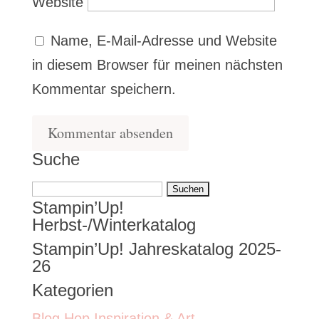
Website
Name, E-Mail-Adresse und Website
in diesem Browser für meinen nächsten
Kommentar speichern.
Suche
Suchen
Stampin’Up!
nach:
Herbst-/Winterkatalog
Stampin’Up! Jahreskatalog 2025-
26
Kategorien
Blog Hop Inspiration & Art