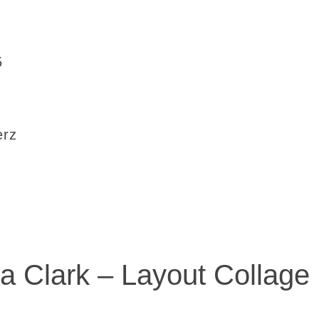
5
erz
a Clark – Layout Collage