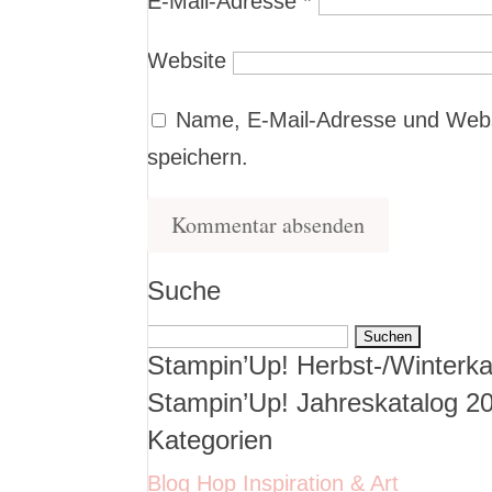
E-Mail-Adresse
*
Website
Name, E-Mail-Adresse und Webs
speichern.
Suche
Suchen
Stampin’Up! Herbst-/Winterka
nach:
Stampin’Up! Jahreskatalog 2
Kategorien
Blog Hop Inspiration & Art