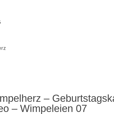
5
erz
mpelherz – Geburtstagsk
eo – Wimpeleien 07