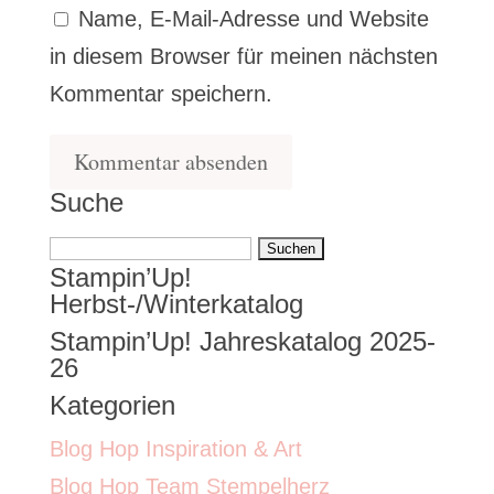
Name, E-Mail-Adresse und Website
in diesem Browser für meinen nächsten
Kommentar speichern.
Suche
Suchen
Stampin’Up!
nach:
Herbst-/Winterkatalog
Stampin’Up! Jahreskatalog 2025-
26
Kategorien
Blog Hop Inspiration & Art
Blog Hop Team Stempelherz