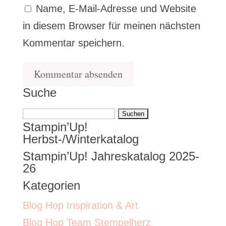
Name, E-Mail-Adresse und Website
in diesem Browser für meinen nächsten
Kommentar speichern.
Suche
Suchen
Stampin’Up!
nach:
Herbst-/Winterkatalog
Stampin’Up! Jahreskatalog 2025-
26
Kategorien
Blog Hop Inspiration & Art
Blog Hop Team Stempelherz