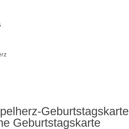
5
erz
elherz-Geburtstagskarte
e Geburtstagskarte