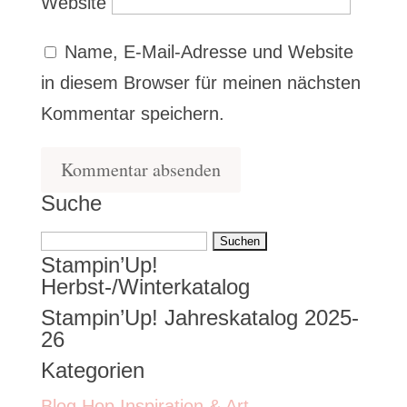
Website
Name, E-Mail-Adresse und Website
in diesem Browser für meinen nächsten
Kommentar speichern.
Suche
Suchen
Stampin’Up!
nach:
Herbst-/Winterkatalog
Stampin’Up! Jahreskatalog 2025-
26
Kategorien
Blog Hop Inspiration & Art