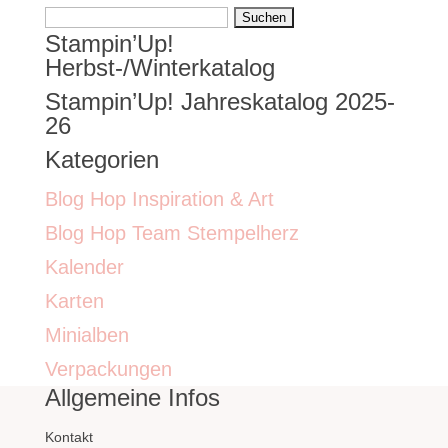
Suchen
Stampin’Up!
nach:
Herbst-/Winterkatalog
Stampin’Up! Jahreskatalog 2025-
26
Kategorien
Blog Hop Inspiration & Art
Blog Hop Team Stempelherz
Kalender
Karten
Minialben
Verpackungen
Allgemeine Infos
Kontakt