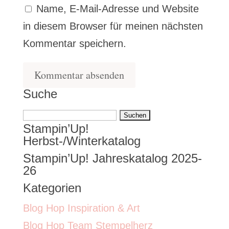
Name, E-Mail-Adresse und Website
in diesem Browser für meinen nächsten
Kommentar speichern.
Suche
Suchen
Stampin’Up!
nach:
Herbst-/Winterkatalog
Stampin’Up! Jahreskatalog 2025-
26
Kategorien
Blog Hop Inspiration & Art
Blog Hop Team Stempelherz