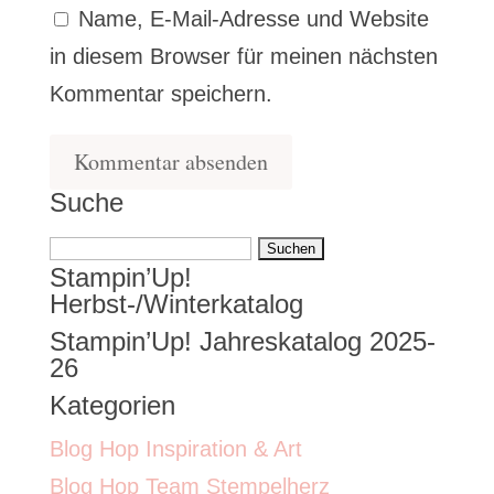
Name, E-Mail-Adresse und Website
in diesem Browser für meinen nächsten
Kommentar speichern.
Suche
Suchen
Stampin’Up!
nach:
Herbst-/Winterkatalog
Stampin’Up! Jahreskatalog 2025-
26
Kategorien
Blog Hop Inspiration & Art
Blog Hop Team Stempelherz