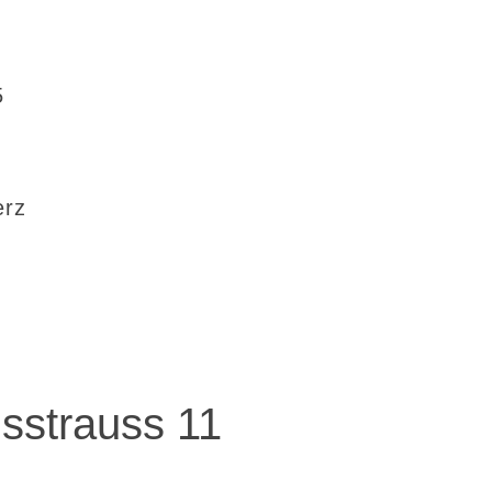
5
erz
sstrauss 11