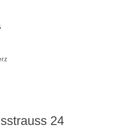
5
erz
sstrauss 24