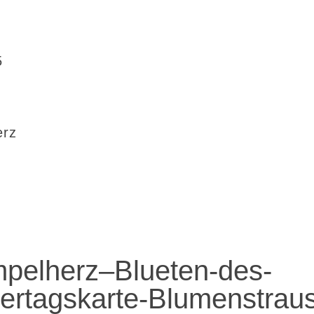
5
erz
pelherz–Blueten-des-
ertagskarte-Blumenstrau