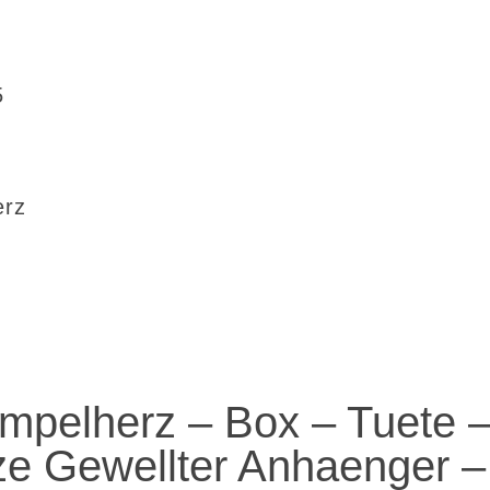
5
erz
mpelherz – Box – Tuete 
ze Gewellter Anhaenger –