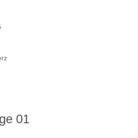
5
erz
ge 01