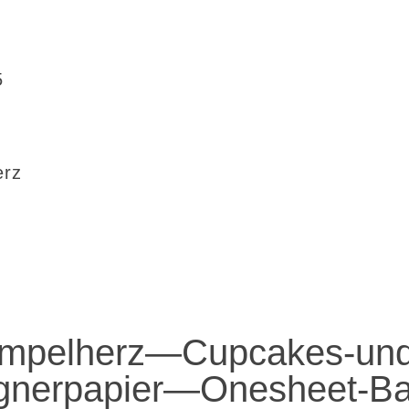
5
erz
mpelherz—Cupcakes-und
gnerpapier—Onesheet-Ba