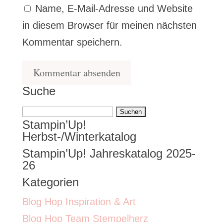
Name, E-Mail-Adresse und Website
in diesem Browser für meinen nächsten
Kommentar speichern.
Suche
Suchen
Stampin’Up!
nach:
Herbst-/Winterkatalog
Stampin’Up! Jahreskatalog 2025-
26
Kategorien
Blog Hop Inspiration & Art
Blog Hop Team Stempelherz