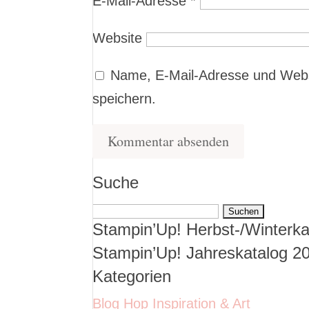
E-Mail-Adresse
*
Website
Name, E-Mail-Adresse und Webs
speichern.
Suche
Suchen
Stampin’Up! Herbst-/Winterka
nach:
Stampin’Up! Jahreskatalog 2
Kategorien
Blog Hop Inspiration & Art