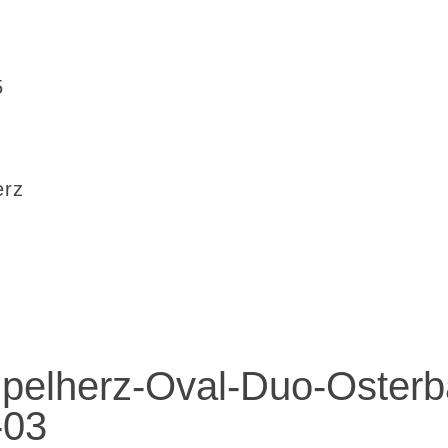
5
erz
pelherz-Oval-Duo-Osterb
-03