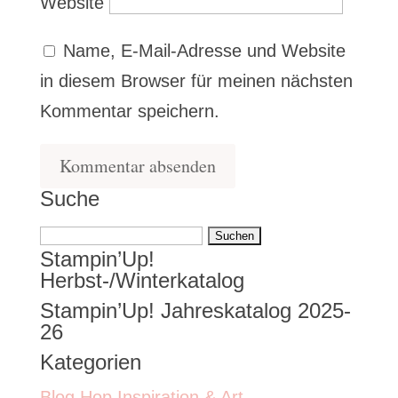
Website
Name, E-Mail-Adresse und Website
in diesem Browser für meinen nächsten
Kommentar speichern.
Suche
Suchen
Stampin’Up!
nach:
Herbst-/Winterkatalog
Stampin’Up! Jahreskatalog 2025-
26
Kategorien
Blog Hop Inspiration & Art