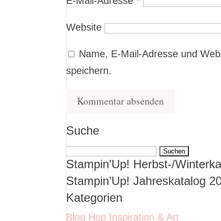
E-Mail-Adresse
*
Website
Name, E-Mail-Adresse und Webs
speichern.
Suche
Suchen
Stampin’Up! Herbst-/Winterka
nach:
Stampin’Up! Jahreskatalog 2
Kategorien
Blog Hop Inspiration & Art