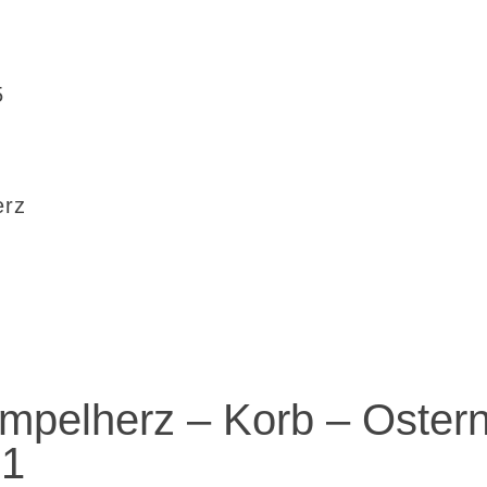
5
erz
mpelherz – Korb – Ostern
01